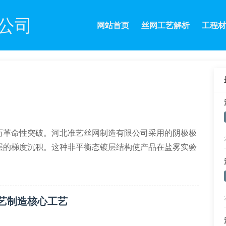
公司
网站首页
丝网工艺解析
工程材
历革命性突破。河北准艺丝网制造有限公司采用的阴极极
层的梯度沉积。这种非平衡态镀层结构使产品在盐雾实验
117标准要求。
纳米陶瓷涂层的复合防护体系。该技术通过熔融锌浴渗透
艺制造核心工艺