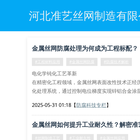
河北准艺丝网制造有限
金属丝网防腐处理为何成为工程标配？
#工程材料应用
#金属丝网防腐
#防腐技术解析
电化学钝化工艺革新
在精密化工程领域，金属丝网表面改性技术正经
化处理系统，通过控制电位梯度实现锌铝合金涂
中展现2000小时无红锈的优异表现，远超astm b
2025-05-31 01:18
【
防腐科技专栏
】
多场耦合防护体系构建
针对海洋工程特殊需求，我们开发了热浸镀锌与
金属丝网如何提升工业耐久性？解密准
（46
#丝网制造工艺
#工业耐久性
#金属丝网应用