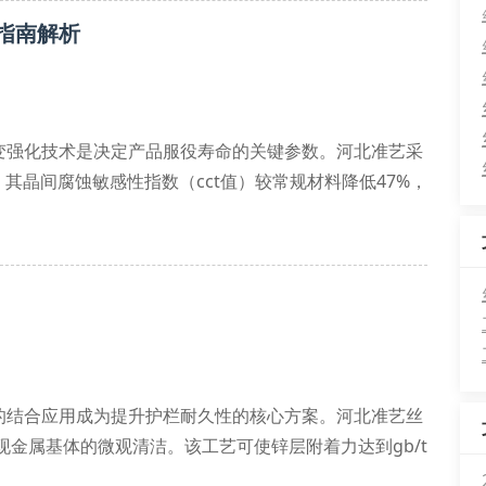
指南解析
变强化技术是决定产品服役寿命的关键参数。河北准艺采
，其晶间腐蚀敏感性指数（cct值）较常规材料降低47%，
传统平纹编织的力学局限，经有限元分析验证，该结构在
的结合应用成为提升护栏耐久性的核心方案。河北准艺丝
现金属基体的微观清洁。该工艺可使锌层附着力达到gb/t
验中展现出超过4800小时的抗腐蚀性能。