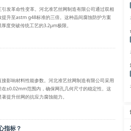
正引发革命性变革。河北准艺丝网制造有限公司通过双相
升至astm g48标准的三倍。这种晶间腐蚀防护方案
厚度突破传统工艺的3.2μm极限。
非线性接触分析模型，实现了金属编织物的多尺度力学响
直接影响材料性能参数。河北准艺丝网制造有限公司采用
在±0.02mm范围内，确保网孔几何尺寸的稳定性。这
显著提升丝网的抗应力腐蚀能力。
分析
载能力
心指标？