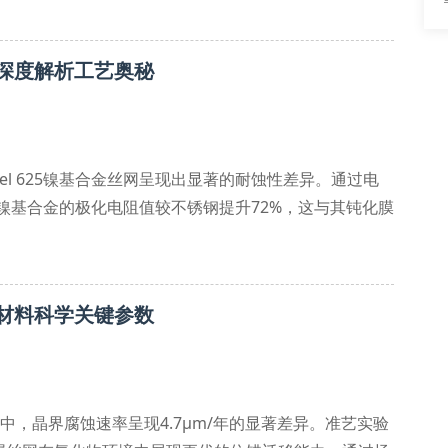
l₂
深度解析工艺奥秘
nel 625镍基合金丝网呈现出显著的耐蚀性差异。通过电
溶液中，镍基合金的极化电阻值较不锈钢提升72%，这与其钝化膜
河北准艺丝网制造有限公司采用真空熔覆技术，在基体材料表面
传统制品的
材料科学关键参数
验中，晶界腐蚀速率呈现4.7μm/年的显著差异。准艺实验