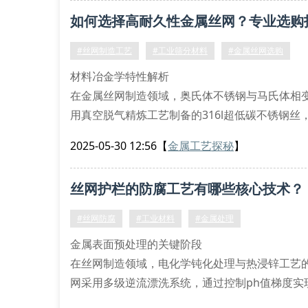
显著改善材料的疲劳裂纹扩展速率。这种微观结
如何选择高耐久性金属丝网？专业选购
#丝网制造工艺
#工业筛分材料
#金属丝网选购
材料冶金学特性解析
在金属丝网制造领域，奥氏体不锈钢与马氏体相
用真空脱气精炼工艺制备的316l超低碳不锈钢丝
特别适用于化工介质渗透场景。
2025-05-30 12:56
【
金属工艺探秘
】
编织拓扑结构优化
准艺独创的准静态多向编织技术（qmw）突破
丝网护栏的防腐工艺有哪些核心技术？
承受交变载荷时，节点应力集中系数降低至1
#丝网防腐
#工业材料
#金属处理
金属表面预处理的关键阶段
在丝网制造领域，电化学钝化处理与热浸锌工艺
网采用多级逆流漂洗系统，通过控制ph值梯度实
13912-2020标准的class 5等级，在盐雾试