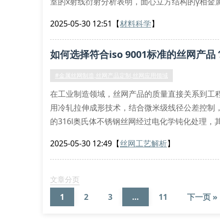
室的x射线衍射分析表明，面心立方结构的γ相金
发射扫描电镜观察到，经固溶处理的金属丝网表面钝
2025-05-30 12:51
【
材料科学
】
八大关键参数解析体系
应变硬化指数(n值)：冷轧成型工艺中的n值需控
如何选择符合iso 9001标准的丝网产品
#金属丝网制造,丝网产品定制,丝网应用领域
在工业制造领域，丝网产品的质量直接关系到工
用冷轧拉伸成形技术，结合微米级线径公差控制，确
的316l奥氏体不锈钢丝网经过电化学钝化处理，其耐
常规304材质。
2025-05-30 12:49
【
丝网工艺解析
】
精密织造工艺解析
准艺自主研发的数控绞织机组配备激光定位系统，可
文章分页
1
2
3
…
11
下一页 »