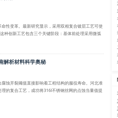
革命性变革。最新研究显示，采用双相复合镀层工艺可使
mv。这种创新工艺包含三个关键阶段：基体前处理采用微弧
过磁控溅射沉积非晶态合金膜。河北准艺丝网制造有限公
雾试验中突破5000小时无红锈记录。
南解析材料科学奥秘
力腐蚀开裂阈值直接影响着工程结构的服役寿命。河北准
理的复合工艺，成功将316l不锈钢丝网的点蚀当量值提
理的低碳钢丝网，其位错密度可达2.3×1014 m-2，