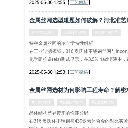
2025-05-30 12:55
【
工艺解析
】
创新涂层技术的突破方向
纳米复合镀层技术：采用磁控溅射沉积法形成tin-a
金属丝网选型难题如何破解？河北准艺
#丝网加工技术
#工业材料选型
#金属丝网制造
特种金属丝网的冶金学特性解析
在工业过滤领域，316l奥氏体不锈钢丝网与inco
化学阻抗谱(eis)测试显示，在3.5% nacl
中cr₂o₃/nio复合氧化层的形成密切相关。
2025-05-30 12:53
【
工艺探秘
】
制备梯度功能涂层，成功将丝网使用寿命延长至
金属丝网选材为何影响工程寿命？解密
#工程材料学
#腐蚀防护技术
#金属丝网选型
晶体结构差异带来的性能分野
在316l奥氏体不锈钢与430铁素体合金的对比实