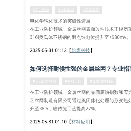
#工业安全
#金属丝网
#防腐处理
电化学钝化技术的突破性进展
在工业防护领域，金属丝网表面改性技术正经历
316l奥氏体不锈钢的耐点蚀电位提升至+980
氧化技术，中间层实施真空离子渗镀，表层则通
2025-05-31 01:12
【
防腐科技
】
司实验室数据显示，经此工艺处理的金属丝网在盐
晶间
如何选择耐候性强的金属丝网？专业指
#工业防护材料
#材料工程
#金属丝网制造
在工业防护领域，金属丝网的晶间腐蚀指数和应
艺丝网制造有限公司通过奥氏体化处理与形变热处
升至38.5，较传统工艺提高27%。
金属丝网材料显微组织分析
2025-05-31 01:10
【
材料应用
】
采用电子背散射衍射技术检测发现，经动态应变时效处