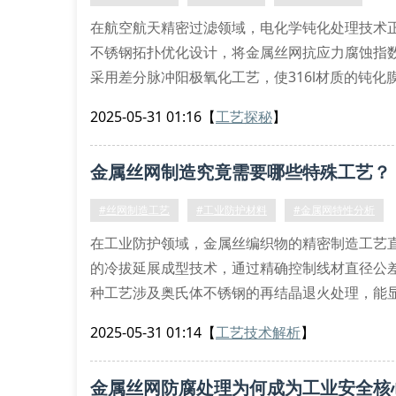
在航空航天精密过滤领域，电化学钝化处理技术
不锈钢拓扑优化设计，将金属丝网抗应力腐蚀指数提
采用差分脉冲阳极氧化工艺，使316l材质的钝化膜
拓扑结构优化技术解析
2025-05-31 01:16
【
工艺探秘
】
准艺研发团队独创的等参元网格划分算法，配合
应模拟
金属丝网制造究竟需要哪些特殊工艺？
#丝网制造工艺
#工业防护材料
#金属网特性分析
在工业防护领域，金属丝编织物的精密制造工艺
的冷拔延展成型技术，通过精确控制线材直径公差
种工艺涉及奥氏体不锈钢的再结晶退火处理，能
特种金属丝网核心参数解析
2025-05-31 01:14
【
工艺技术解析
】
孔隙率校准：采用三维激光扫描仪进行网面拓扑
拉伸强度优化：双轴预应力处理工艺提升30%承
金属丝网防腐处理为何成为工业安全核
表面