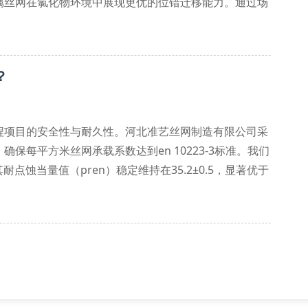
属丝网在氯化物环境中展现更优的位错迁移能力。通过场
化膜厚度可达3.2nm，较常规产品提升67%。
制在
？
程项目的安全性与耐久性。河北准艺丝网制造有限公司采
保每平方米丝网承载系数达到en 10223-3标准。我们
点蚀当量值（pren）稳定维持在35.2±0.5，显著优于
实现0.02