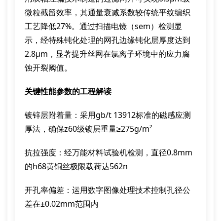
微粒截留效率，其通量衰减系数较传统平纹编织
工艺降低27%。通过扫描电镜（sem）检测显
示，经特殊钝化处理的网孔边缘钝化层厚度达到
2.8μm，显著提升丝网在氯离子环境中的应力腐
蚀开裂阈值。
关键性能参数的工程解读
镀锌层附着量：采用gb/t 13912标准的磁感应测
厚法，确保z60级镀层重量≥275g/m²
抗拉强度：经万能材料试验机检测，直径0.8mm
的h68黄铜丝极限载荷达562n
开孔率偏差：运用数字图像处理技术控制孔径公
差在±0.02mm范围内