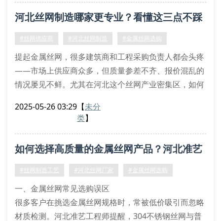
优质的镀锌钢丝网表面应呈现均匀的金属光泽，焊接点
河北丝网制造哪家更专业？看懂这三点不踩
牢固无虚接。以准艺丝网为例，其采用全自动数控焊接
设备，精准控制网孔尺寸误差在±0.5mm以内。这种精
坑
#丝网供应商
#河北丝网制造
#金属丝网选购
密工艺生
提起金属丝网，很多建筑商和工程采购负责人都会头疼
——市场上供应商众多，但质量参差不齐、报价混乱的
情况屡见不鲜。尤其在河北这个丝网产业密集区，如何
快速筛选出真正专业的丝网制造企业？今天我们从三个
2025-05-26 03:29
【
未分
关键维度为您解析。
类
】
一、生产工艺决定丝网使用寿命
以河北准艺丝网为例，其采用的高频焊接技术使网格节
如何选择高质量的金属丝网产品？河北准艺
点抗拉强度提升40%。不同于传统手工编织易出现的脱
焊问题，机械化生产线能精准控制不锈钢丝、镀
为您解答
#丝网制造工艺
#河北丝网厂家
#金属丝网选购
一、金属丝网常见选购误区
很多客户在挑选金属丝网规格时，常被低价吸引而忽略
材质检测。河北准艺工程师提醒，304不锈钢丝网与普