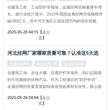
在建筑工程、工业防护等领域，金属丝网采购量逐年增
长。据行业统计显示，2023年我国金属丝网市场规模突
破280亿元，其中河北地区占据全国35%的供应份额。
面对众多丝网制造厂家，采购方常陷入选择困境。
2025-05-26 04:15
【
未分
辨别优质金属丝网的三大标准
类
】
金属丝网规格：包括丝径公差控制在±0.02mm内
金属丝网材质：304不锈钢耐腐蚀性达国标gb/t3280要
河北丝网厂家哪家质量可靠？认准这5大选
求
金属丝网加工工艺：焊接点抗拉强度需＞500n/mm²
购标准
#丝网质量标准
#河北丝网厂家
#金属丝网选购
在建筑工地、农业大棚、交通护栏等场所，咱们总能看
到不同规格的丝网产品。作为工程项目的”防护外衣”，
金属丝网的质量直接影响着使用效果和安全性。那么面
对市场上众多的河北丝网厂家，究竟该如何选择靠谱的
2025-05-26 04:04
【
未分
供应商呢？
类
】
一、生产工艺看细节