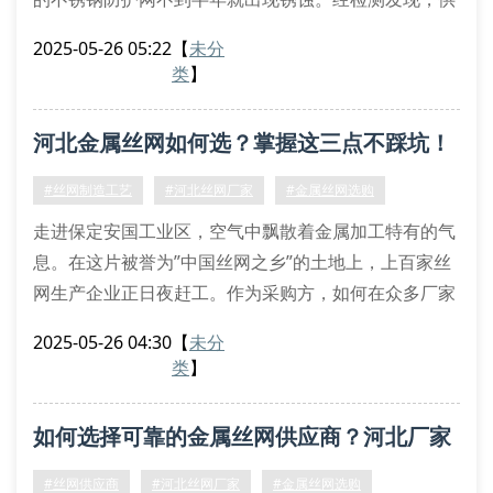
应商使用了201不锈钢冒充304材质。金属丝网作为长
2025-05-26 05:22
【
未分
期使用的工业材料，碳钢、镀锌钢丝、304不锈钢等不
类
】
同材质直接影响产品寿命。河北准艺丝网建议，选购时
务必要求厂家提供材质检测报告。
河北金属丝网如何选？掌握这三点不踩坑！
二、目数规格影响使用效果
某食品加工厂曾因筛网目数选择不当导致原料浪费。丝
#丝网制造工艺
#河北丝网厂家
#金属丝网选购
网产
走进保定安国工业区，空气中飘散着金属加工特有的气
息。在这片被誉为”中国丝网之乡”的土地上，上百家丝
网生产企业正日夜赶工。作为采购方，如何在众多厂家
中找到靠谱的金属丝网供应商？河北准艺丝网制造有限
2025-05-26 04:30
【
未分
公司技术总监王建军给出专业建议。
类
】
材质决定使用寿命
在车间里，成卷的304不锈钢丝网正在接受盐雾测试。”
如何选择可靠的金属丝网供应商？河北厂家
普通铁丝网在潮湿环境中3个月就会生锈，而316l医用
级不锈钢网在同等条件下能保持10年不腐蚀。”正在
给出专业建议
#丝网供应商
#河北丝网厂家
#金属丝网选购