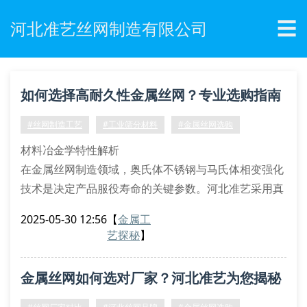
☰
河北准艺丝网制造有限公司
如何选择高耐久性金属丝网？专业选购指南
解析
#丝网制造工艺
#工业筛分材料
#金属丝网选购
材料冶金学特性解析
在金属丝网制造领域，奥氏体不锈钢与马氏体相变强化
技术是决定产品服役寿命的关键参数。河北准艺采用真
空脱气精炼工艺制备的316l超低碳不锈钢丝，其晶间腐
2025-05-30 12:56
【
金属工
蚀敏感性指数（cct值）较常规材料降低47%，特别适
艺探秘
】
用于化工介质渗透场景。
编织拓扑结构优化
金属丝网如何选对厂家？河北准艺为您揭秘
准艺独创的准静态多向编织技术（qmw）突破传统平
纹编织的力学局限，经有限元分析验证，该结构在承受