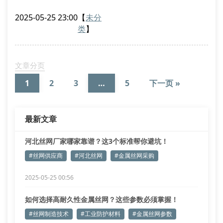
通铁丝网的使用寿命相差3倍以上。建议查看供应商提
2025-05-25 23:00
【
未分
供的材质证明，并要求提供金属丝网样品进行实地测
类
】
试。
二、金属丝网产品的核心指标
优质的金属丝网厂家会提供完整的技术参数：
文章分页
孔径精度误差不超过±0.02mm
1
2
3
…
5
下一页 »
金属丝网抗拉强度需达到行业标准
特殊环境需选用镀锌丝网或耐腐蚀涂
最新文章
河北丝网厂家哪家靠谱？这3个标准帮你避坑！
#丝网供应商
#河北丝网
#金属丝网采购
2025-05-25 00:56
如何选择高耐久性金属丝网？这些参数必须掌握！
#丝网制造技术
#工业防护材料
#金属丝网参数