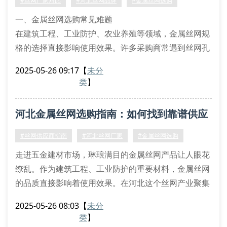
#丝网厂家对比
#河北丝网品牌
#金属丝网选购
交变载荷时，节点应力集中系数降低至1
一、金属丝网选购常见难题
在建筑工程、工业防护、农业养殖等领域，金属丝网规
格的选择直接影响使用效果。许多采购商常遇到丝网孔
径不符、防腐处理不达标、金属丝网承重不足等问题。
2025-05-26 09:17
【
未分
河北某食品厂曾因选错不锈钢丝网材质，导致设备筛网
类
】
提前锈蚀，造成近百万损失。
二、优质金属丝网必备特征
河北金属丝网选购指南：如何找到靠谱供应
1. 材质决定使用寿命
常见金属丝网材料包括304不锈钢丝、热镀锌钢丝、低
商？
#丝网供应商指南
#河北丝网厂家
#金属丝网选购
碳钢丝等。以高速公路护栏网为例，必须采用4.0m
走进五金建材市场，琳琅满目的金属丝网产品让人眼花
缭乱。作为建筑工程、工业防护的重要材料，金属丝网
的品质直接影响着使用效果。在河北这个丝网产业聚集
地，究竟该如何挑选优质丝网产品？专业供应商需要具
2025-05-26 08:03
【
未分
备哪些核心能力？
类
】
一、金属丝网选购五大关键要素