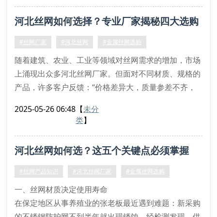
在筛选丝网供应商时，首先要关注原材料的选用。优质
河北丝网如何选择？专业厂家揭秘四大选购
镀锌钢丝与普通铁丝在防腐性能上存在显著差异，直接
关系到丝网使用寿命。以河北准艺为代表的规范厂家，
技巧
#丝网厂家
#河北丝网
#金属丝网选购
普遍采用国标3
随着建筑、农业、工业等领域对丝网需求的增加，市场
上涌现出众多河北丝网厂家。但面对不同材质、规格的
产品，许多客户反馈：“价格差异大，质量参差不齐，
选起来太头疼！”作为从业15年的河北准艺丝网技术负
2025-05-26 06:48
【
未分
责人，今天从实际应用场景出发，分享四个关键选购技
类
】
巧。
一、明确使用场景，匹配产品特性
河北丝网如何选？这五个关键点必须掌握
金属丝网并非“万能通用”，比如建筑防护需要高抗拉强
度的镀锌铁丝网，而农业养殖更适合耐腐蚀的不锈钢编
#丝网产品知识
#河北丝网厂家
#金属丝网选购
织网。曾有位
一、丝网材质决定使用寿命
在保定地区从事养殖业的张老板最近遇到难题：新采购
的不锈钢防护网不到半年就出现锈蚀。经检测发现，供